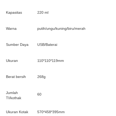
Kapasitas
220 ml
Warna
putih/ungu/kuning/biru/merah
Sumber Daya
USB/Baterai
Ukuran
110*110*119mm
Berat bersih
268g
Jumlah
60
TI/kothak
Ukuran Kotak
570*458*395mm