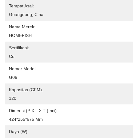
Tempat Asal:
Guangdong, Cina
Nama Merek:
HOMEFISH
Sertifikasi:
Ce
Nomor Model:
G06
Kapasitas (CFM):
120
Dimensi (P X L X T (Inci):
424*255*675 Mm
Daya (W):